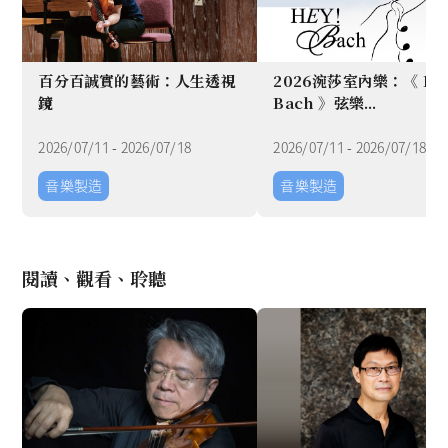
百分百誠實的藝術：人生透視
2026涴莎室內樂：《 Hey
鏡
Bach 》弦樂...
2026/07/11
-
2026/07/18
2026/07/11
-
2026/07/18
音樂製造​
音樂製造​
Item
1
閱讀、觀看、聆聽
of
8