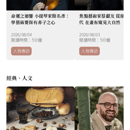
命運之迴響 小提琴家簡名彥：
焦點藝術家蔡獻友 從原始
學藝術要保有赤子之心
代 在畫布窺見大自然
2026/08/04
2026/08/03
閱讀時間：5分鐘
閱讀時間：5分鐘
人物專訪
人物專訪
Item
1
經典、人文
of
8