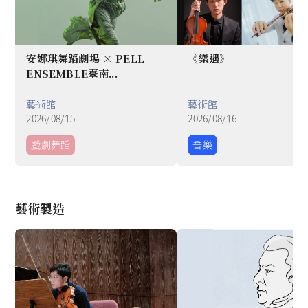
安娜琪舞蹈劇場 × PELL
《樂遇》
ENSEMBLE臺南...
藝術館
藝術館
2026/08/15
2026/08/16
戲劇舞蹈
音樂
Item
1
藝術製造
of
8